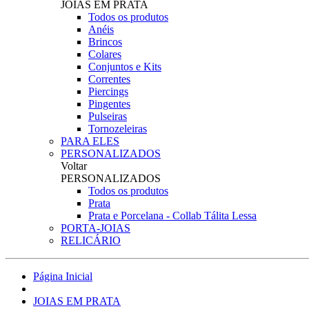
JOIAS EM PRATA
Todos os produtos
Anéis
Brincos
Colares
Conjuntos e Kits
Correntes
Piercings
Pingentes
Pulseiras
Tornozeleiras
PARA ELES
PERSONALIZADOS
Voltar
PERSONALIZADOS
Todos os produtos
Prata
Prata e Porcelana - Collab Tálita Lessa
PORTA-JOIAS
RELICÁRIO
Página Inicial
JOIAS EM PRATA