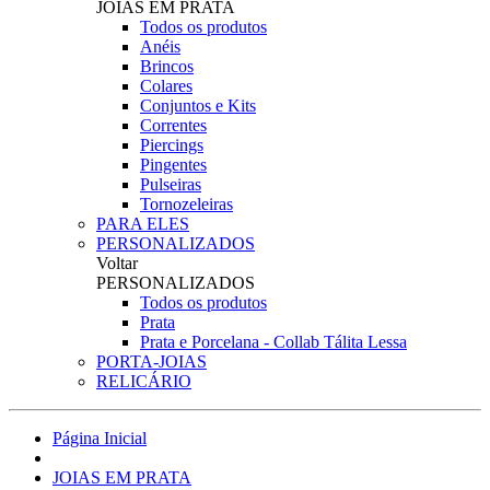
JOIAS EM PRATA
Todos os produtos
Anéis
Brincos
Colares
Conjuntos e Kits
Correntes
Piercings
Pingentes
Pulseiras
Tornozeleiras
PARA ELES
PERSONALIZADOS
Voltar
PERSONALIZADOS
Todos os produtos
Prata
Prata e Porcelana - Collab Tálita Lessa
PORTA-JOIAS
RELICÁRIO
Página Inicial
JOIAS EM PRATA