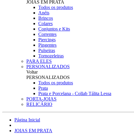
JOIAS EM PRATA
Todos os produtos
Anéis
Brincos
Colares
Conjuntos e Kits
Correntes
Piercings
Pingentes
Pulseiras
Tornozeleiras
PARA ELES
PERSONALIZADOS
Voltar
PERSONALIZADOS
Todos os produtos
Prata
Prata e Porcelana - Collab Tálita Lessa
PORTA-JOIAS
RELICÁRIO
Página Inicial
JOIAS EM PRATA